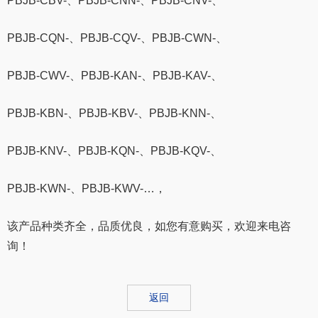
PBJB-CBV-、PBJB-CNN-、PBJB-CNV-、
PBJB-CQN-、PBJB-CQV-、PBJB-CWN-、
PBJB-CWV-、PBJB-KAN-、PBJB-KAV-、
PBJB-KBN-、PBJB-KBV-、PBJB-KNN-、
PBJB-KNV-、PBJB-KQN-、PBJB-KQV-、
PBJB-KWN-、PBJB-KWV-…，
该产品种类齐全，品质优良，如您有意购买，欢迎来电咨
询！
返回