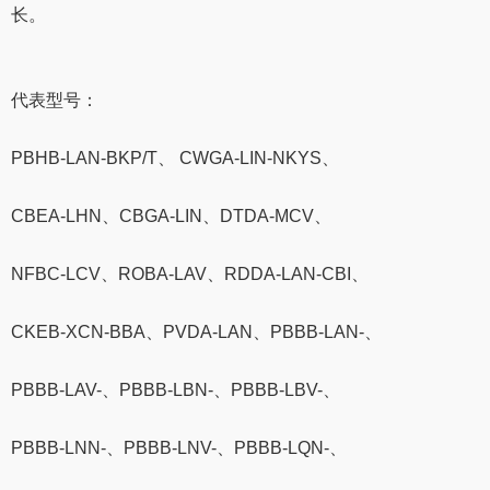
长。
代表型号：
PBHB-LAN-BKP/T、 CWGA-LIN-NKYS、
CBEA-LHN、CBGA-LIN、DTDA-MCV、
NFBC-LCV、ROBA-LAV、RDDA-LAN-CBI、
CKEB-XCN-BBA、PVDA-LAN、PBBB-LAN-、
PBBB-LAV-、PBBB-LBN-、PBBB-LBV-、
PBBB-LNN-、PBBB-LNV-、PBBB-LQN-、